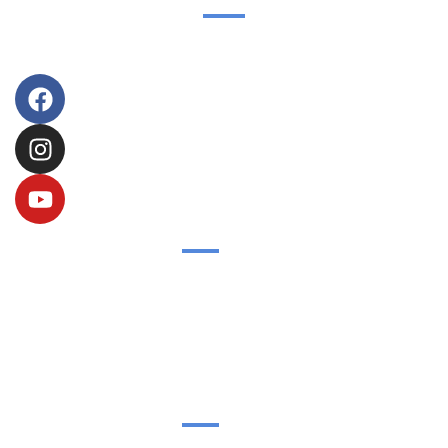
FOLGEN SIE UNS
ADRESSE
Sportpark Nischwitz, Eilenburger Str. 22a, 04808 Nischwitz
03425-920556
Kontakt@sportpark-nischwitz.de