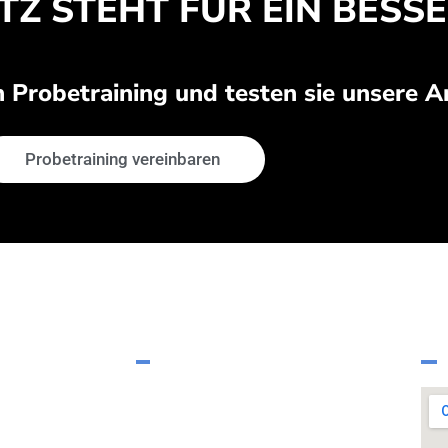
Z STEHT FÜR EIN BESS
in Probetraining und testen sie unsere A
Probetraining vereinbaren
LINKS
enburger Str. 22a,
Datenschutz