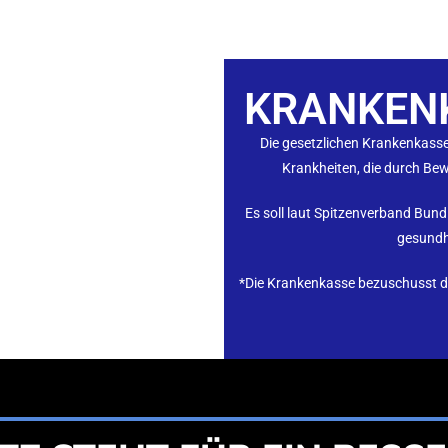
KRANKEN
Die gesetzlichen Krankenkassen
Krankheiten, die durch B
Es soll laut Spitzenverband Bu
gesundhe
*Die Krankenkasse bezuschusst da