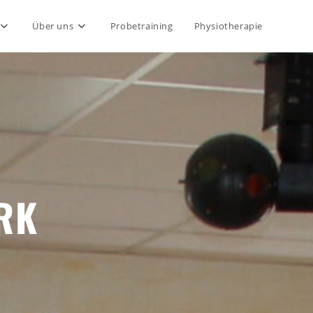
Über uns
Probetraining
Physiotherapie
RK