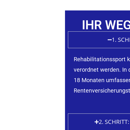
IHR WE
1. SC
Rehabilitationssport
verordnet werden. In 
18 Monaten umfassen 
Rentenversicherungst
2. SCHRIT