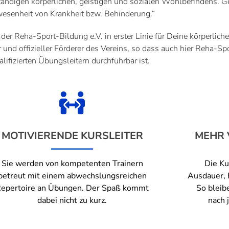
tändigen körperlichen, geistigen und sozialen Wohlbefindens. Ge
esenheit von Krankheit bzw. Behinderung.“
der Reha-Sport-Bildung e.V. in erster Linie für Deine körperlich
 und offizieller Förderer des Vereins, so dass auch hier Reha-Sp
alifizierten Übungsleitern durchführbar ist.
MOTIVIERENDE KURSLEITER
MEHR 
Sie werden von kompetenten Trainern
Die Ku
betreut mit einem abwechslungsreichen
Ausdauer, K
epertoire an Übungen. Der Spaß kommt
So bleib
dabei nicht zu kurz.
nach 